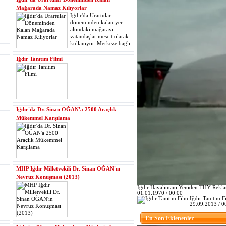
Mağarada Namaz Kılıyorlar
Iğdır'da Urartular
döneminden kalan yer
altındaki mağarayı
vatandaşlar mescit olarak
kullanıyor. Merkeze bağlı
Asma köyünde bir dağın
yamacında bulunan mağaradaki mescit,
Iğdır Tanıtım Filmi
görenlerin ilgisini çekiyor.
Iğdır'da Dr. Sinan OĞAN'a 2500 Araçlık
Mükemmel Karşılama
MHP Iğdır Milletvekili Dr. Sinan OĞAN'ın
Nevruz Konuşması (2013)
Iğdır Havalimanı Yeniden THY Rekl
01.01.1970 / 00:00
Iğdır Tanıtım F
29.09.2013 / 0
En Son Eklenenler