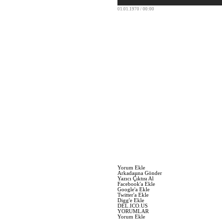
01.01.1970 / 00:00
Yorum Ekle
Arkadaşına Gönder
Yazıcı Çıktısı Al
Facebook'a Ekle
Google'a Ekle
Twitter'a Ekle
Digg'e Ekle
DEL.ICO.US
YORUMLAR
Yorum Ekle