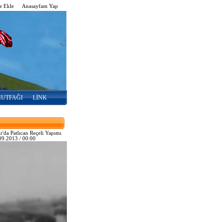
e Ekle
-
Anasayfam Yap
-
MUTFAĞI
LİNK
ır'da Patlıcan Reçeli Yapımı
09.2013 / 00:00