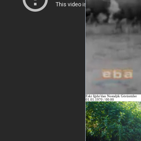
Eski Iğdır'dan Nostaljik Görüntüler
01.01.1970 / 00:00