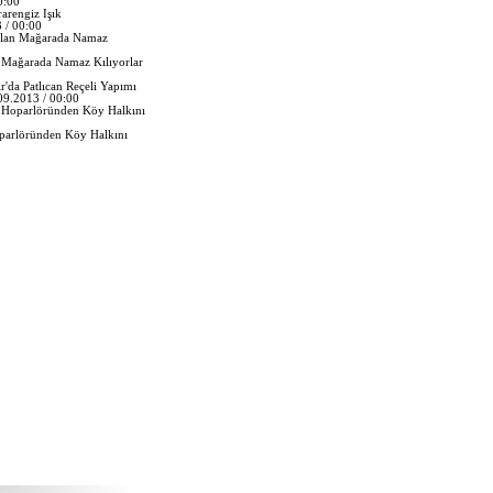
0:00
rarengiz Işık
 / 00:00
 Mağarada Namaz Kılıyorlar
ır'da Patlıcan Reçeli Yapımı
09.2013 / 00:00
oparlöründen Köy Halkını