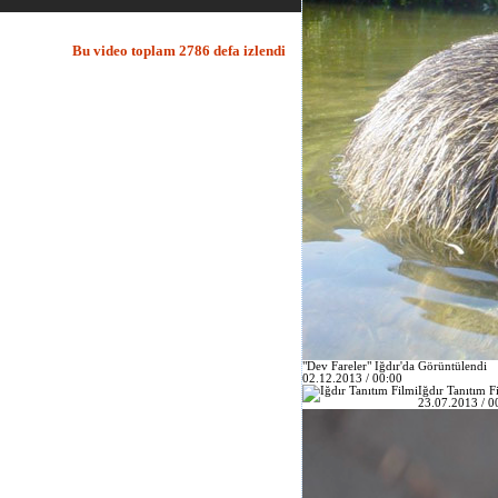
Bu video toplam 2786 defa izlendi
"Dev Fareler" Iğdır'da Görüntülendi
02.12.2013 / 00:00
Iğdır Tanıtım F
23.07.2013 / 0