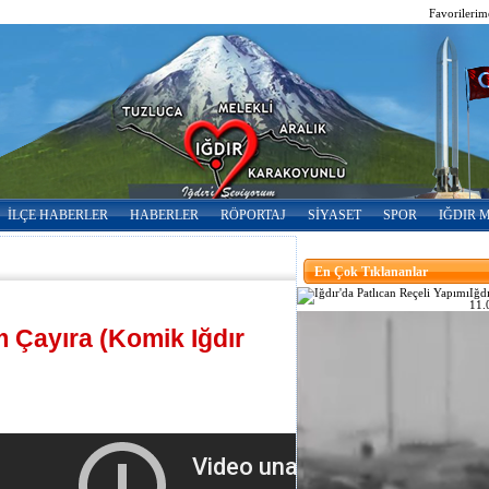
Favorilerim
İLÇE HABERLER
HABERLER
RÖPORTAJ
SİYASET
SPOR
IĞDIR 
En Çok Tıklananlar
Iğd
11.
m Çayıra (Komik Iğdır