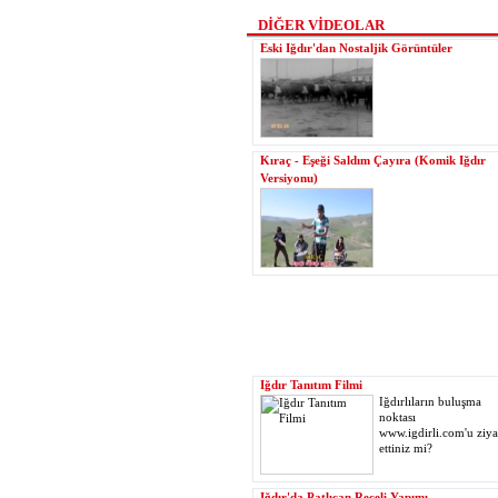
DİĞER VİDEOLAR
Eski Iğdır'dan Nostaljik Görüntüler
Kıraç - Eşeği Saldım Çayıra (Komik Iğdır
Versiyonu)
Iğdır Tanıtım Filmi
Iğdırlıların buluşma
noktası
www.igdirli.com'u ziya
ettiniz mi?
Iğdır'da Patlıcan Reçeli Yapımı