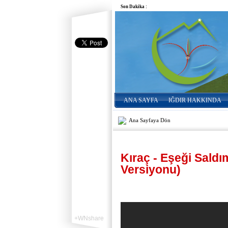
Son Dakika :
ANA SAYFA
IĞDIR HAKKINDA
Ana Sayfaya Dön
Kıraç - Eşeği Saldı
Versiyonu)
+WNshare