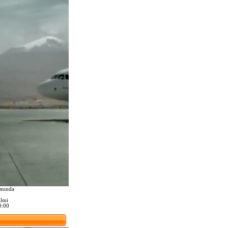
amında
ilmi
0:00