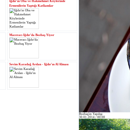
Iğdır'ın Oba ve Hakmehmet Köylerinde
Ermenilerin Yaptığı Katliamlar
Maceracı Iğdır'da Bozbaş Yiyor
Sevim Karadağ Arslan - Iğdır'ın Al Alması
Bozbaş'ın Yapılışı
30.01.2014 / 00:00