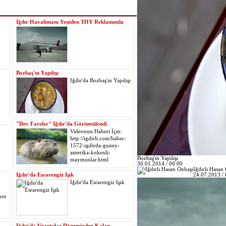
Iğdır Havalimanı Yeniden THY Reklamında
Bozbaş'ın Yapılışı
Iğdır'da Bozbaş'ın Yapılışı
"Dev Fareler" Iğdır'da Görüntülendi
Videonun Haberi İçin:
http://igdirli.com/haber-
1572-igdirda-guney-
amerika-kokenli-
Bozbaş'ın Yapılışı
maymunlar.html
30.01.2014 / 00:00
Iğdırlı Hasan
24.07.2013 / 
Iğdır'da Esrarengiz Işık
Iğdır'da Esrarengiz Işık
ret
Iğdır'da Urartular Döneminden Kalan